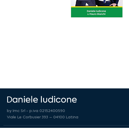
by Imc Srl - p.iva 02152400590
Viale Le Corbusier 393 – 04100 Latina